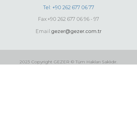
Tel: +90 262 677 06 77
Fax:+90 262 677 06 96 - 97
Email:
gezer@gezer.com.tr
2023 Copyright GEZER © Tüm Hakları Saklıdır.