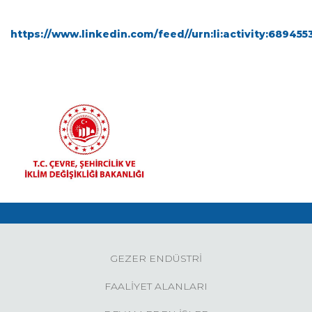
https://www.linkedin.com/feed//urn:li:activity:68945
GEZER ENDÜSTRİ
FAALİYET ALANLARI