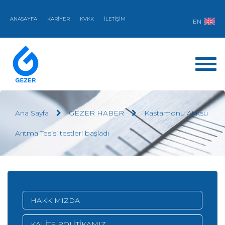
ANASAYFA
KARİYER
KVKK
İLETİŞİM
EN
Ana Sayfa
GEZER HABER
Kastamonu Atıksu
Arıtma Tesisi testleri başladı
HAKKIMIZDA
KALİTE POLİTİKAMIZ