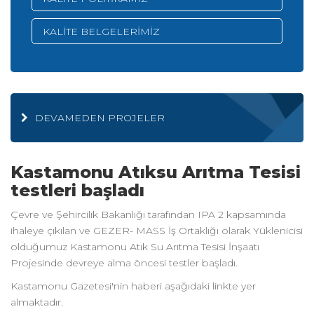
KALİTE BELGELERİMİZ
DEVAMEDEN PROJELER
Kastamonu Atıksu Arıtma Tesisi
testleri başladı
Çevre ve Şehircilik Bakanlığı tarafından IPA 2 kapsamında
ihaleye çıkılan ve GEZER- MASS İş Ortaklığı olarak Yüklenicisi
olduğumuz Kastamonu Atık Su Arıtma Tesisi İnşaatı
Projesinde devreye alma öncesi testler başladı.
Kastamonu Gazetesi'nin haberi aşağıdaki linkte yer
almaktadır.