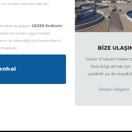
ının imalatı konularında ileri
 örnekler sergileyen
GEZER Endüstri
,
rtlara tamamen uygun tesisler
nın ve üstlendiği tüm taahhütlerini
BİZE ULAŞI
tmaktadır.
Gezer Endüstri hakkın
fazla bilgi almak için
Menhol
yazabilir ya da arayabili
İletişim Bilgileri