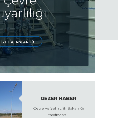
 Çevre
yarlılığı
LİYET ALANLARI
GEZER HABER
Çevre ve Şehircilik Bakanlığı
tarafından...