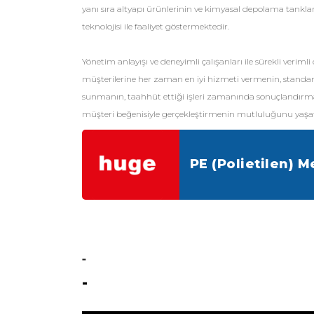
yanı sıra altyapı ürünlerinin ve kimyasal depolama tanklar
teknolojisi ile faaliyet göstermektedir.
Yönetim anlayışı ve deneyimli çalışanları ile sürekli verimli
müşterilerine her zaman en iyi hizmeti vermenin, standa
sunmanın, taahhüt ettiği işleri zamanında sonuçlandırma
müşteri beğenisiyle gerçekleştirmenin mutluluğunu yaşa
PE (Polietilen) 
-
-