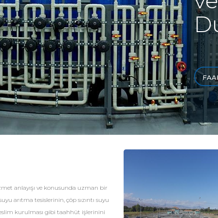
ve
Du
FAA
met anlayışı ve konusunda uzman bir
 suyu arıtma tesislerinin, çöp sızıntı suyu
eslim kurulması gibi taahhüt işlerinini