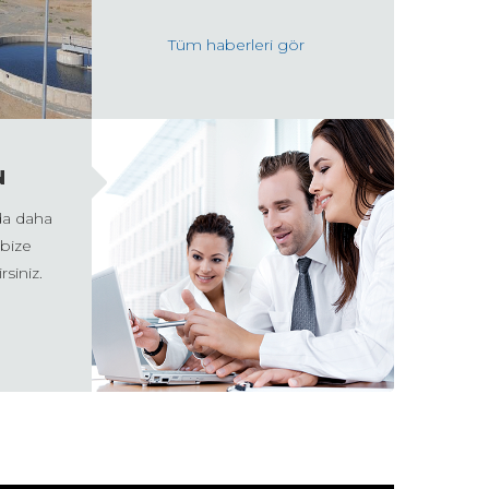
Tüm haberleri gör
N
da daha
 bize
rsiniz.