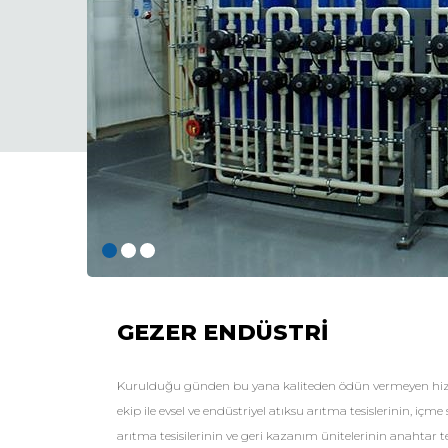
GEZER ENDÜSTRİ
Kurulduğu günden bu yana kaliteden ödün vermeyen hiz
ekip ile evsel ve endüstriyel atıksu arıtma tesislerinin, içme
arıtma tesisilerinin ve geri kazanım ünitelerinin anahtar t